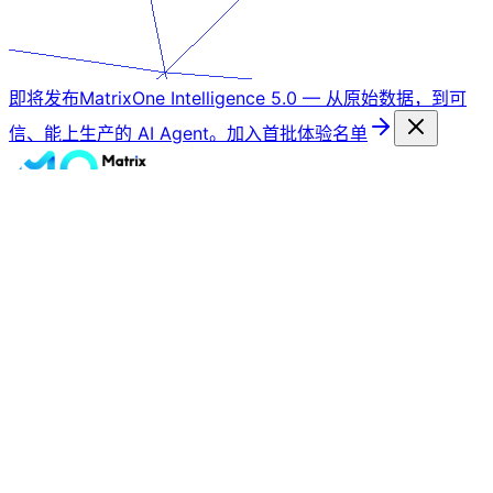
即将发布
MatrixOne Intelligence 5.0
—
从原始数据，到可
信、能上生产的 AI Agent。
加入首批体验名单
产品
解决方案
客户
资源
公司
免费试用
生态合作
矩阵起源致力于与领先的云平台、AI 模型、集成商、ISV 与
研究机构共同打造可落地、可持续的 AI 数据基础设施，共同
为客户释放数据与智能的最大价值。